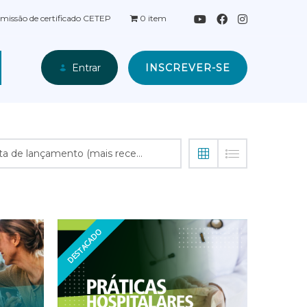
missão de certificado CETEP
0 item
INSCREVER-SE
Entrar
Data de lançamento (mais recentes primeiro)
DESTACADO