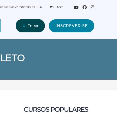
missão de certificado CETEP
0 item
INSCREVER-SE
Entrar
LETO
CURSOS POPULARES