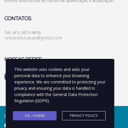
Somos uma escola de cursos de qualificação e atualização
CONTATOS
Tel.: (61) 3613-4630
cetep.educacao@gmail.com
NOSSAS REDES
This website uses cookies and asks your
personal data to enhance your browsing
experience. We are committed to protecting your
privacy and ensuring your data is handled in
compliance with the
General Data Protection
Regulation (GDPR)
.
OK, I AGREE
PRIVACY POLICY
Copyright © 2022 CETEP