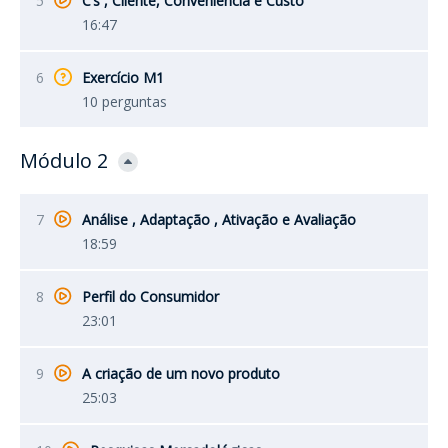
5
C’s , Cliente, Conveniência e Custo
16:47
6
Exercício M1
10 perguntas
Módulo 2
7
Análise , Adaptação , Ativação e Avaliação
18:59
8
Perfil do Consumidor
23:01
9
A criação de um novo produto
25:03