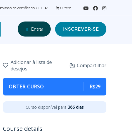
missão de certificado CETEP
0 item
INSCREVER-SE
Entrar
Adicionar à lista de
Compartilhar
desejos
OBTER CURSO
R$29
Curso disponível para
366 dias
Course details