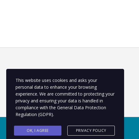
SOBRE NÓS
This website uses cookies and asks your
personal data to enhance your browsing
Somos uma escola de cursos de qualificação e
atualização
experience. We are committed to protecting your
privacy and ensuring your data is handled in
compliance with the
General Data Protection
Regulation (GDPR)
.
Copyright © 2022 CETEP
OK, I AGREE
PRIVACY POLICY