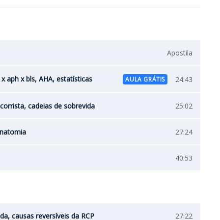
Apostila
x aph x bls, AHA, estatísticas
24:43
AULA GRÁTIS
orrista, cadeias de sobrevida
25:02
 anatomia
27:24
40:53
ada, causas reversíveis da RCP
27:22