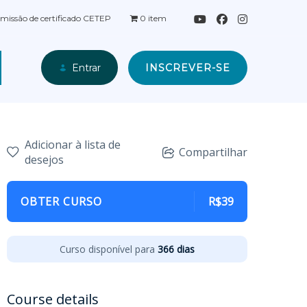
missão de certificado CETEP
0 item
INSCREVER-SE
Entrar
Adicionar à lista de
Compartilhar
desejos
OBTER CURSO
R$39
Curso disponível para
366 dias
Course details