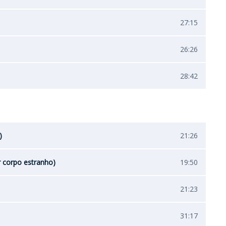
27:15
26:26
28:42
)
21:26
r corpo estranho)
19:50
21:23
31:17