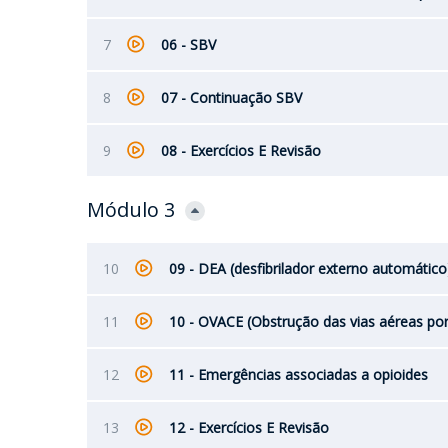
7
06 - SBV
8
07 - Continuação SBV
9
08 - Exercícios E Revisão
Módulo 3
10
09 - DEA (desfibrilador externo automático
11
10 - OVACE (Obstrução das vias aéreas po
12
11 - Emergências associadas a opioides
13
12 - Exercícios E Revisão