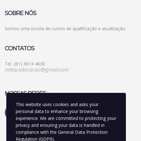
SOBRE NÓS
Somos uma escola de cursos de qualificação e atualização
CONTATOS
Tel.: (61) 3613-4630
cetep.educacao@gmail.com
NOSSAS REDES
This website uses cookies and asks your
personal data to enhance your browsing
experience. We are committed to protecting your
privacy and ensuring your data is handled in
compliance with the
General Data Protection
Regulation (GDPR)
.